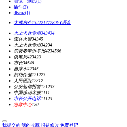
测试，测试(1)
插件(2)
discuz(1)
大成房产
13222177789
YY语音
水上求救专用
343434
森林火警
34345
水上求救专用
34234
消费者申诉举报
4234566
供电局
423423
市长
34546
自来水
42345
妇幼保健
121223
人民医院
12312
公安短信报警
121233
中国移动客服
1111
市长公开电话
11123
急救中心
120
我提交的
我的收藏
报错修改
免费登记