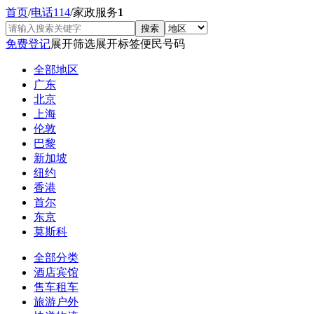
首页
/
电话114
/
家政服务
1
免费登记
展开筛选
展开标签
便民号码
全部地区
广东
北京
上海
伦敦
巴黎
新加坡
纽约
香港
首尔
东京
莫斯科
全部分类
酒店宾馆
售车租车
旅游户外