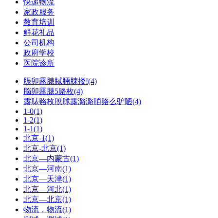
快递物流
家政服务
教育培训
鲜花礼品
公司机构
政府学校
医院诊所
脤卯露脿脦脼脨搂!(4)
脳卯露脿5赂枚(4)
露脿赂枚脫脙露潞潞脜赂么驴陋(4)
1-0(1)
1-2(1)
1-1(1)
北京-1(1)
北京-北京(1)
北京—内蒙古(1)
北京—河南(1)
北京—天津(1)
北京—河北(1)
北京—北京(1)
物流，物流(1)