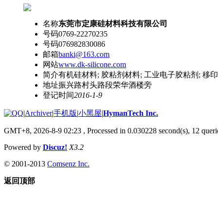
名称
东莞市定康硅材料科技有限公司
号码
0769-22270235
号码
076982830086
邮箱
banki@163.com
网站
www.dk-silicone.com
简介
有机硅材料; 胶粘剂材料; 工业电子胶粘剂; 
地址
振兴路村头路段荣华酒楼旁
登记时间
2016-1-9
|
Archiver
|
手机版
|
小黑屋
|
HymanTech Inc.
GMT+8, 2026-8-9 02:23
, Processed in 0.030228 second(s), 12 querie
Powered by
Discuz!
X3.2
© 2001-2013
Comsenz Inc.
返回顶部