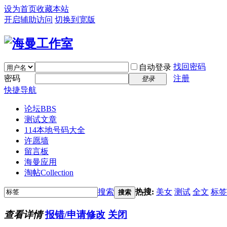
设为首页
收藏本站
开启辅助访问
切换到宽版
找回密码
自动登录
密码
注册
登录
快捷导航
论坛
BBS
测试文章
114
本地号码大全
许愿墙
留言板
海曼应用
淘帖
Collection
搜索
热搜:
美女
测试
全文
标签
搜索
查看详情
报错/申请修改
关闭